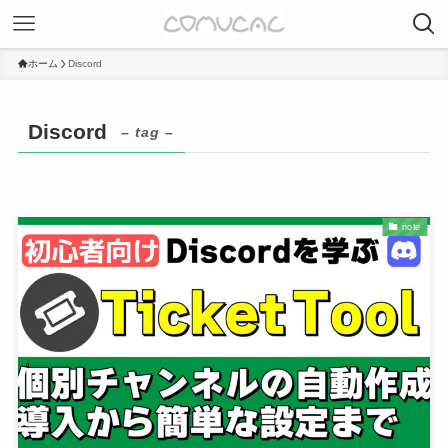
ホーム
Discord
Discord
– tag –
note