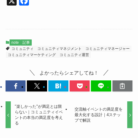
X
F
a
c
e
b
note
記事
o
コミュニティ
コミュニティマネジメント
コミュニティマネージャー
コミュニティマーケティング
コミュニティ運営
o
k
よかったらシェアしてね！
"楽しかった"が満足とは限
交流軸イベントの満足度を
らない｜コミュニティイベ
最大化する設計｜4ステッ
ントの本当の満足度を考え
プで解説
る