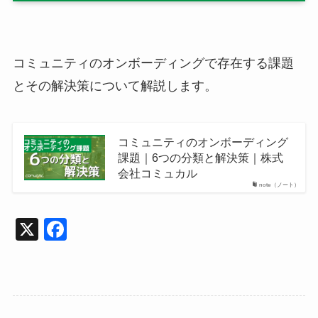
コミュニティのオンボーディングで存在する課題
とその解決策について解説します。
コミュニティのオンボーディング
課題｜6つの分類と解決策｜株式
会社コミュカル
note（ノート）
X
F
a
c
e