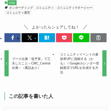
b
note
o
オンボーディング
コミュニティ
コミュニティマネージャー
コミュニティ運営
o
k
よかったらシェアしてね！
コミュニティイベントの参
ブース出展「低予算」で工
加率UPに貢献する（か
夫したこと～CMC_Central
も）！Googleカレンダー登
出展～（裏話あり）
録形式でURLを生成する方
法
この記事を書いた人