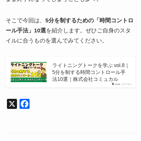
そこで今回は、
5分を制するための「時間コントロ
ール手法」10選
を紹介します。ぜひご自身のスタ
イルに合うものを選んでみてください。
ライトニングトークを学ぶ vol.8｜
5分を制する時間コントロール手
法10選｜株式会社コミュカル
note（ノート）
X
F
a
c
e