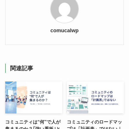
comucalwp
関連記事
コミュニティは“何”で人が
コミュニティのロードマッ
集まるのか？｢強い看板｣と
プは「計画表」ではない｜