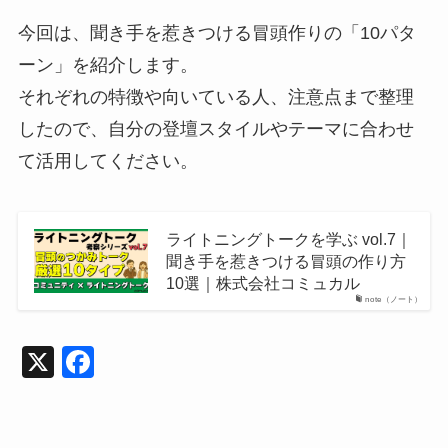
今回は、聞き手を惹きつける冒頭作りの「10パタ
ーン」を紹介します。
それぞれの特徴や向いている人、注意点まで整理
したので、自分の登壇スタイルやテーマに合わせ
て活用してください。
ライトニングトークを学ぶ vol.7｜
聞き手を惹きつける冒頭の作り方
10選｜株式会社コミュカル
note（ノート）
X
F
a
c