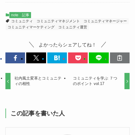
e
b
note
記事
o
コミュニティ
コミュニティマネジメント
コミュニティマネージャー
コミュニティマーケティング
コミュニティ運営
o
k
よかったらシェアしてね！
社内風土変革とコミュニテ
コミュニティを学ぶ ７つ
ィの相性
のポイント vol.17
この記事を書いた人